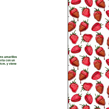
ums amarillos
erta con un
60cm. y viene