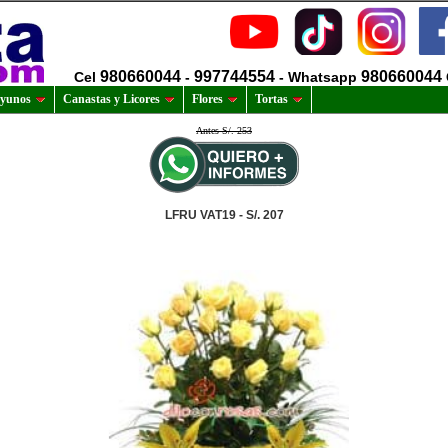
980660044
997744554
980660044
Cel
-
- Whatsapp
yunos
Canastas y Licores
Flores
Tortas
Antes S/. 253
LFRU VAT19 - S/. 207