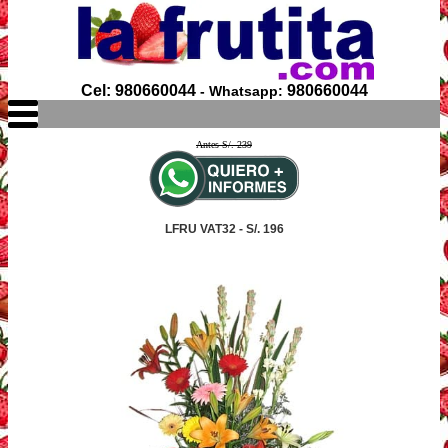
Cel: 980660044
980660044
- Whatsapp:
Antes S/. 239
LFRU VAT32 - S/. 196