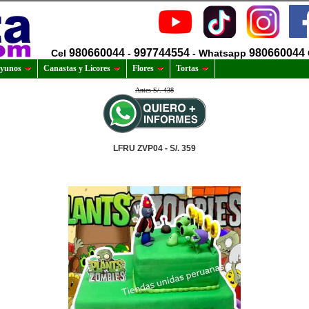
980660044
997744554
980660044
Cel
-
- Whatsapp
yunos
Canastas y Licores
Flores
Tortas
Antes S/. 438
LFRU ZVP04 - S/. 359