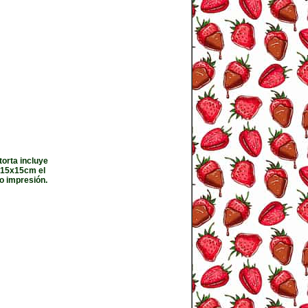
orta incluye
, 15x15cm el
o impresión.