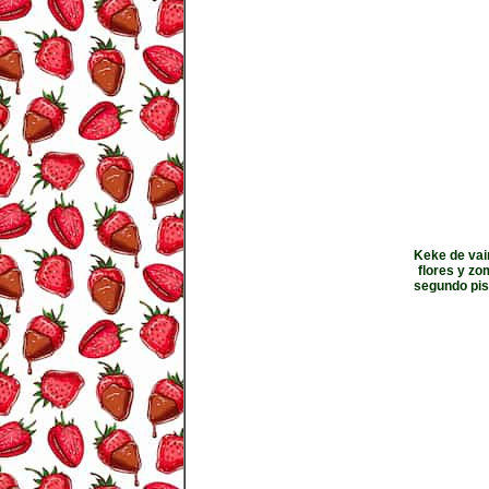
Keke de vai
flores y zo
segundo pis