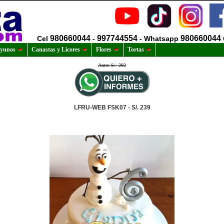
980660044
997744554
980660044
Cel
-
- Whatsapp
yunos
Canastas y Licores
Flores
Tortas
Antes S/. 292
LFRU-WEB FSK07 - S/. 239