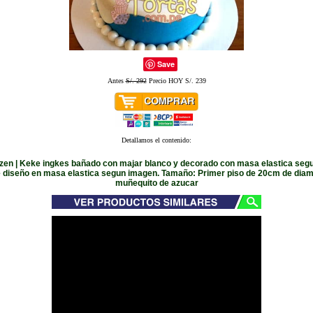
Save
Antes
S/. 292
Precio HOY S/. 239
Detallamos el contenido:
ozen | Keke ingkes bañado con majar blanco y decorado con masa elastica seg
ye diseño en masa elastica segun imagen. Tamaño: Primer piso de 20cm de diame
muñequito de azucar