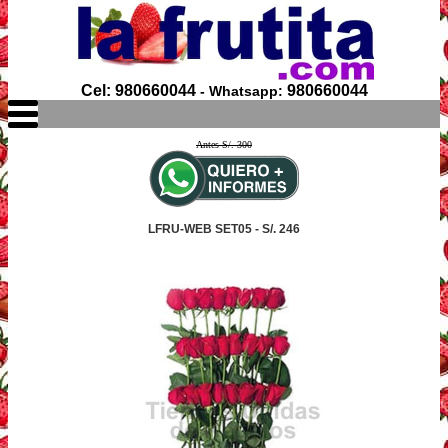
Cel: 980660044
980660044
- Whatsapp:
Antes S/. 300
LFRU-WEB SET05 - S/. 246