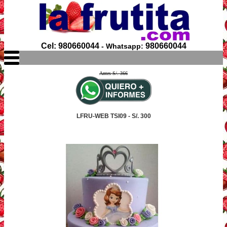
Cel: 980660044
980660044
- Whatsapp:
Antes S/. 366
LFRU-WEB TSI09 - S/. 300