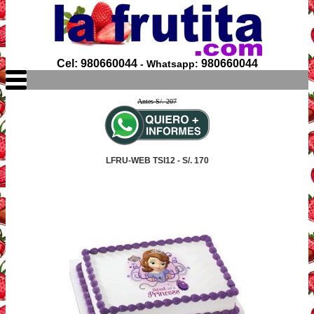
Cel: 980660044
980660044
- Whatsapp:
Antes S/. 207
LFRU-WEB TSI12 - S/. 170