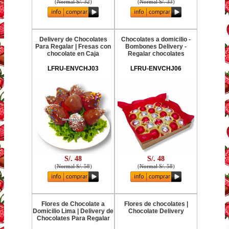
(
Normal S/. 32
)
(
Normal S/. 33
)
Delivery de Chocolates
Chocolates a domicilio -
Para Regalar | Fresas con
Bombones Delivery -
chocolate en Caja
Regalar chocolates
LFRU-ENVCHJ03
LFRU-ENVCHJ06
S/. 48
S/. 48
(
Normal S/. 58
)
(
Normal S/. 58
)
Flores de Chocolate a
Flores de chocolates |
Domicilio Lima | Delivery de
Chocolate Delivery
Chocolates Para Regalar