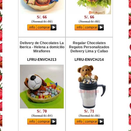
S/. 66
S/. 66
(
Normal S/. 80
)
(
Normal S/. 80
)
Delivery de Chocolates La
Regalar Chocolates
Iberica - Helena a domicilio
Regalos Personalizados
Miraflores
Delivery Lima y Callao
LFRU-ENVCHJ13
LFRU-ENVCHJ14
S/. 70
S/. 71
(
Normal S/. 84
)
(
Normal S/. 86
)