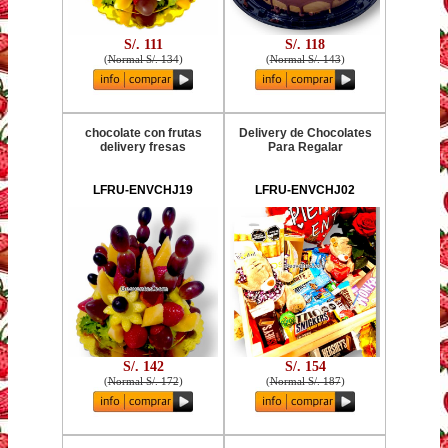
S/. 111
S/. 118
(
Normal S/. 134
)
(
Normal S/. 143
)
chocolate con frutas
Delivery de Chocolates
delivery fresas
Para Regalar
LFRU-ENVCHJ19
LFRU-ENVCHJ02
S/. 142
S/. 154
(
Normal S/. 172
)
(
Normal S/. 187
)