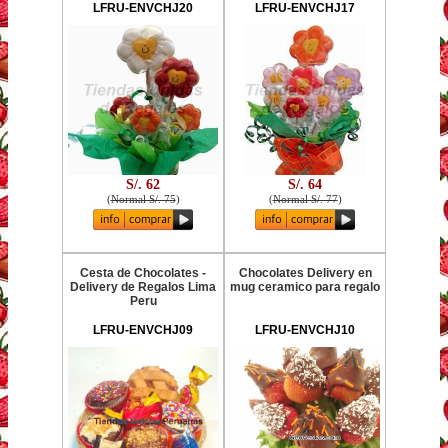
LFRU-ENVCHJ20
LFRU-ENVCHJ17
S/. 62
S/. 64
(
Normal S/. 75
)
(
Normal S/. 77
)
Cesta de Chocolates -
Chocolates Delivery en
Delivery de Regalos Lima
mug ceramico para regalo
Peru
LFRU-ENVCHJ09
LFRU-ENVCHJ10