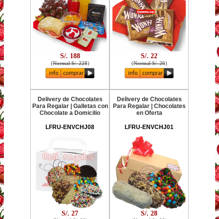
S/. 188
S/. 22
(
Normal S/. 228
)
(
Normal S/. 26
)
Delivery de Chocolates
Delivery de Chocolates
Para Regalar | Galletas con
Para Regalar | Chocolates
Chocolate a Domicilio
en Oferta
LFRU-ENVCHJ08
LFRU-ENVCHJ01
S/. 27
S/. 28