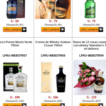
S/. 69
S/. 79
S/. 79
(
Normal S/. 84
)
(
Normal S/. 96
)
(
Normal S/. 96
)
isco Porton Mosto Verde
Crema de Whisky Andean
Ramo de 12 rosas rosa
750ml
Cream 700ml
con whisky Valentine’s 
ml delivery
LFRU-WEBOTR07
LFRU-WEBOTR08
LFRU-WEBOTR09
S/. 109
S/. 166
S/. 219
(
Normal S/. 133
)
(
Normal S/. 203
)
(
Normal S/. 267
)