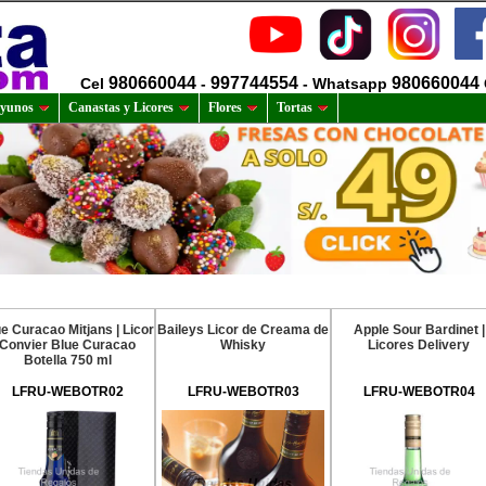
980660044
997744554
980660044
Cel
-
- Whatsapp
yunos
Canastas y Licores
Flores
Tortas
e Curacao Mitjans | Licor
Baileys Licor de Creama de
Apple Sour Bardinet |
Convier Blue Curacao
Whisky
Licores Delivery
Botella 750 ml
LFRU-WEBOTR02
LFRU-WEBOTR03
LFRU-WEBOTR04