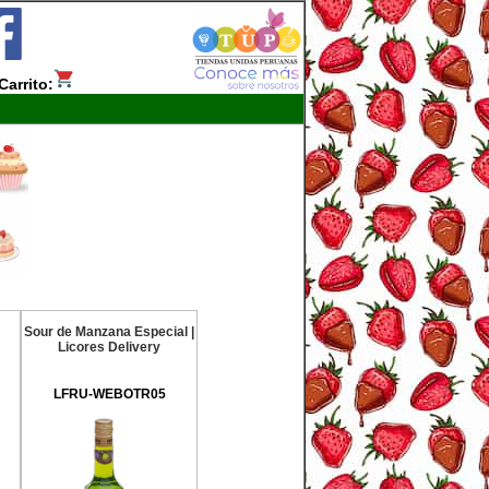
Carrito:
Sour de Manzana Especial |
Licores Delivery
LFRU-WEBOTR05