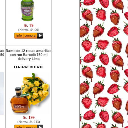
S/. 79
(
Normal S/. 96
)
das
Ramo de 12 rosas amarillas
750
con ron Barceló 750 ml
delivery Lima
LFRU-WEBOTR10
S/. 199
(
Normal S/. 243
)