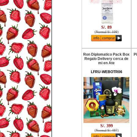
S/. 89
(
Normal S/. 109
)
Ron Diplomatico Pack Box
P
Regalo Delivery cerca de
mi en Ate
LFRU-WEBOTR06
S/. 399
(
Normal S/. 487
)