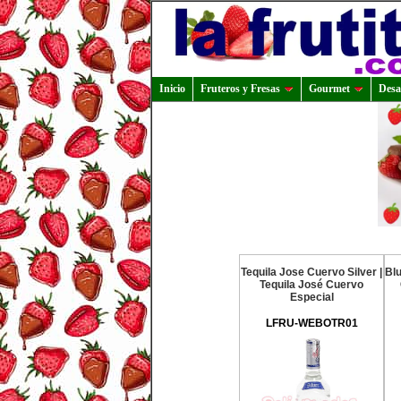
Inicio
Fruteros y Fresas
Gourmet
Desa
Tequila Jose Cuervo Silver |
Blu
Tequila José Cuervo
Especial
LFRU-WEBOTR01