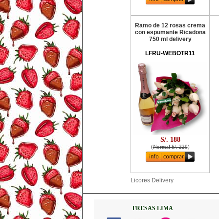
Ramo de 12 rosas crema
con espumante Ricadona
750 ml delivery
LFRU-WEBOTR11
S/. 188
(
Normal S/. 229
)
Licores Delivery
FRESAS LIMA