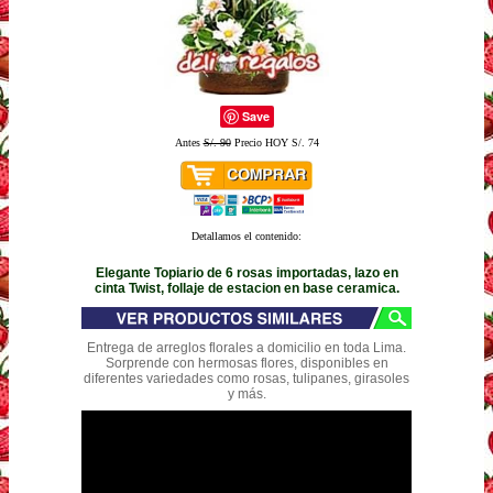
Save
Antes
S/. 90
Precio HOY S/. 74
Detallamos el contenido:
Elegante Topiario de 6 rosas importadas, lazo en
cinta Twist, follaje de estacion en base ceramica.
Entrega de arreglos florales a domicilio en toda Lima.
Sorprende con hermosas flores, disponibles en
diferentes variedades como rosas, tulipanes, girasoles
y más.