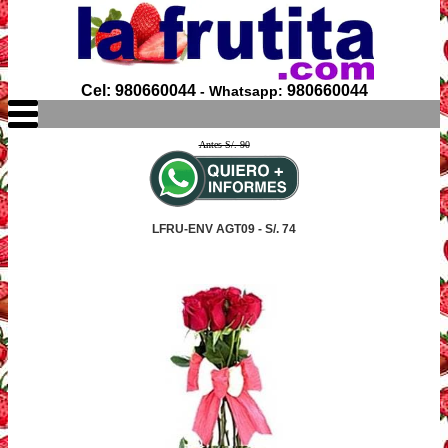
Cel: 980660044
980660044
- Whatsapp:
Antes S/. 90
LFRU-ENV AGT09 - S/. 74