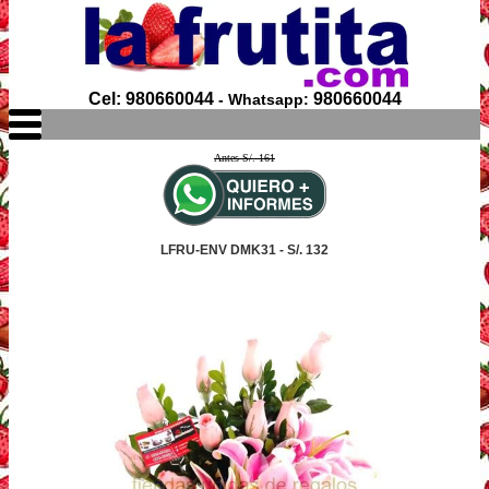
Cel: 980660044
980660044
- Whatsapp:
Antes S/. 161
LFRU-ENV DMK31 - S/. 132