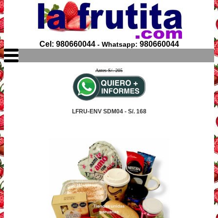
Cel: 980660044
980660044
- Whatsapp:
Antes S/. 205
LFRU-ENV SDM04 - S/. 168