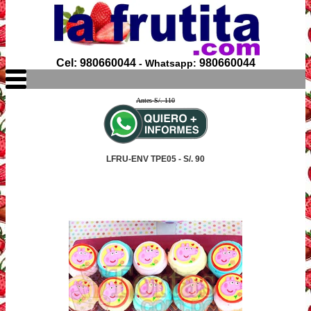
Cel: 980660044
980660044
- Whatsapp:
Antes S/. 110
LFRU-ENV TPE05 - S/. 90